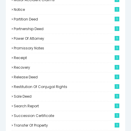
Notice
1
Partition Deed
1
Partnership Deed
1
Power Of Attorney
1
Promissory Notes
1
Receipt
1
Recovery
1
Release Deed
1
Restitution Of Conjugal Rights
1
Sale Deed
1
Search Report
1
Succession Certificate
1
Transfer Of Property
1