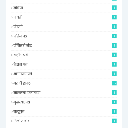
नोटीस
1
पावती
1
पोटगी
1
प्रतिज्ञापत्र
1
प्रॉमिसरी नोट
1
बक्षीस पत्रे
1
बेदावा पत्र
1
भागीदारी पत्रे
1
मराठी ड्राफ्ट
37
मालमत्ता हस्तांतरण
1
मुखत्यारपत्र
1
मृत्युपुत्र
1
रिलीज डीड
1