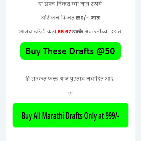
हा ड्राफ्ट विकत घ्या मात्र रुपये
ओरीजन किंमत
₹१५०/- मात्र
आजच खरेदी करा
६६.६७
टक्के
सवलतीच्या दरात.
हि सवलत फक्त आज पुरताच मर्यादित आहे.
or