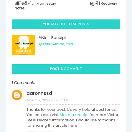
प्रॉमिसरी नोट | Promissory
वसुली | Recovery
Notes
YOU MAY LIKE THESE POSTS
पावती | Receipt
FEBRUARY 26, 2021
POST A COMMENT
1 Comments
aaronnssd
March 2, 2022 at 9:02 AM
Thanks for your post. It's very helpful post for us.
You can also visit
Make a receipt
for more Victor
Steel related information. I would like to thanks
for sharing this article here.