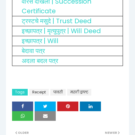
| Succession
वारस दाखला
Certificate
| Trust Deed
ट्रस्टचे मसुदे
|
| Will Deed
इच्छापत्र
मृत्युपुत्र
| Will
इच्छापत्र
बेदावा पत्र
अदला बदल पत्र
Tags
Receipt
पावती
मराठी ड्राफ्ट
OLDER
NEWER