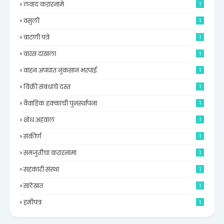
लवाद करारनामे
1
वसुली
1
वाटणी पत्रे
1
वारस दाखला
1
वाहन अपघात नुकसान भरपाई
1
विक्री संबंधाचे दस्त
1
वैवाहिक हक्काची पुनर्स्थापना
1
शोध अहवाल
1
संकीर्ण
1
समजुतीचा करारनामा
1
सहकारी संस्था
1
साठेखत
1
हमीपत्र
1