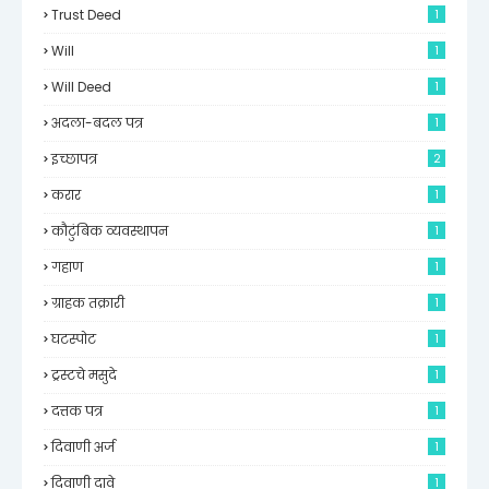
Trust Deed
1
Will
1
Will Deed
1
अदला-बदल पत्र
1
इच्छापत्र
2
करार
1
कौटुंबिक व्यवस्थापन
1
गहाण
1
ग्राहक तक्रारी
1
घटस्पोट
1
ट्रस्टचे मसुदे
1
दत्तक पत्र
1
दिवाणी अर्ज
1
दिवाणी दावे
1