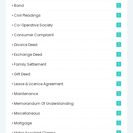
Bond
1
Civil Pleadings
1
Co-Operative Society
1
Consumer Complaint
1
Divorce Deed
1
Exchange Deed
1
Family Settlement
1
Gift Deed
1
Leave & Licence Agreement
1
Maintenance
1
Memorandum Of Understanding
1
Miscellaneous
1
Mortgage
1
Motor Accident Claims
1